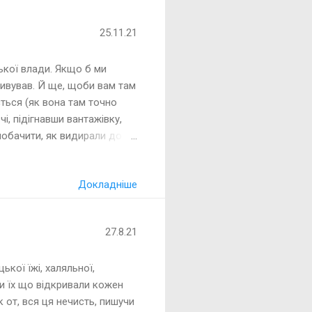
25.11.21
ської влади. Якщо б ми
дивував. Й ще, щоби вам там
ться (як вона там точно
і, підігнавши вантажівку,
 побачити, як видирали до
д — з фастфудних
кількох комерційних
Докладніше
 Звісно ж для того, щоби
майно. Ніхто не "купив", бо
 те, що можна вивішувати
27.8.21
ької їжі, халяльної,
они їх що відкривали кожен
к от, вся ця нечисть, пишучи