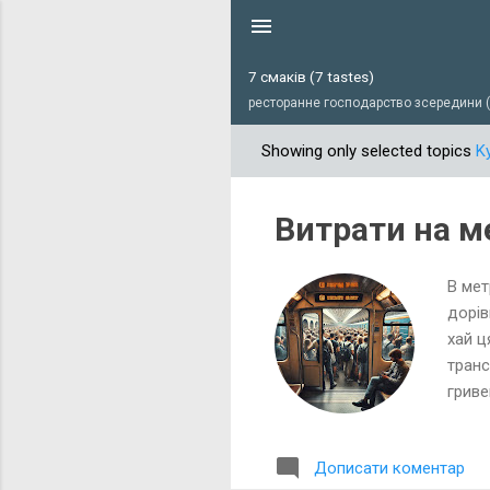
7 смаків (7 tastes)
ресторанне господарство зсередини (r
Showing only selected topics
Ky
П
у
б
Витрати на м
л
і
В мет
к
дорів
а
хай ц
ц
транс
і
гриве
ї
у виг
пості
Дописати коментар
повер