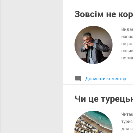
десят
Зовсім не ко
Видал
напис
не ро
назив
позні
дір в
напів
Дописати коментар
утвор
зняте
скорі
Чи це турець
неузг
Читаю
турис
для с