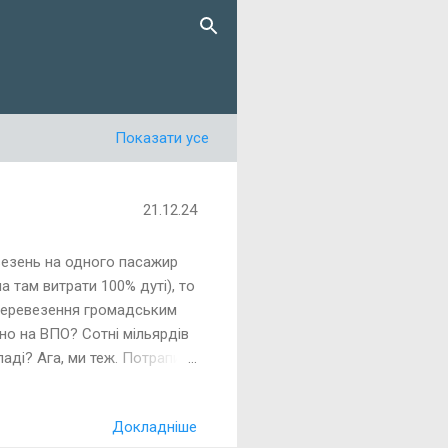
Показати усе
21.12.24
евезень на одного пасажир
а там витрати 100% дуті), то
 перевезення громадським
но на ВПО? Сотні мільярдів
ладі? Ага, ми теж. Потрапили
ні території. Це такий
ими доплатами, щоби потім
Докладніше
Києві пару (а деякі — пару