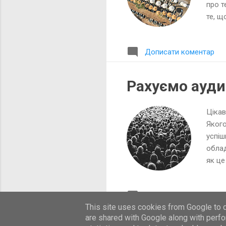
про т
те, щ
украї
Туреч
Дописати коментар
на то
катас
але м
Рахуємо ауди
працю
Цікав
Якого
успіш
облад
як це
над с
місці
Дописати коментар
десь 
This site uses cookies from Google to de
закла
are shared with Google along with perfo
хлопц