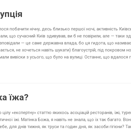
ків) квартир для здавання в оренду.
рупція
ося побачити нічну, десь близько першої ночі, активність Київ
али, що сучасний Київ здивував, ви б не повірили, але — таки з
зповідали — це саме державна влада, бо ця гидота, що називає
ається, не хочеться навіть шукати) благоустрій, під покровом ноч
мали вивіски з усього, що було на вулиці. Останнє, що вдалося
ивіски й позначення з ресторану, магазину спортивної їжі, поря
фабрикатів "Галя балувана", спробувавши зняти вивіски з ще де
ень, нарешті заспокоїлася, залізла у вантажівку й чекала ранку.
 "продати" власникам. Подивимося чи вони "куплять" назад своє 
ш за все "ціна" набагато більша нового виготовлення. Це не про
ка їжа?
оджене, а про те, що це узгодже...
 цілу «експертну» статтю якихось асоціацій ресторанів, їжі, турец
тичної їжі. Матінка Божа, я навіть не знала, що їх так багато. В
ебе, для днів тижня, як труси та годин дня, як засоби гігієни? Та