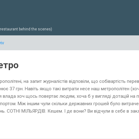
Перейти до основного вмісту
estaurant behind the scenes)
iv
етро
рополітені, на запит журналістів відповіли, що собівартість пер
нює 37 грн. Навіть якщо такі витрати несе наш метрополітен (хоч
я влада хоч щось повертає людям, хоча б у вигляді дотацій на
портом. Між іншим чули скільки державних грошей було витраче
нь. СОТНІ МІЛЬЯРДІВ. Кешем. І де вони? Ви відчули в себе в зак
ляді хабарів в кишені держслужбовців і поїхали назад на окупова
йний тренд. Ці "ВПО" і до 14 року постійно їздять сюди за різн
нутися з грошима в свій "руській мір", не забуваючи придбати в 