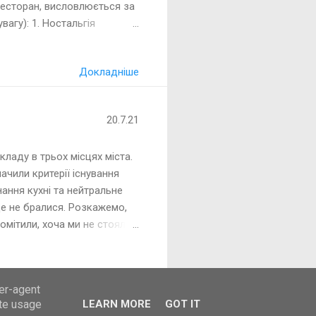
ресторан, висловлюється за
агу): 1. Ностальгія
аїнці відпочиваючи в
днено європейська, бо інакше
Докладніше
раторів та для готелів
 які можливо й не турки,
 на кухнях, скоріш за все,
20.7.21
ладу в трьох місцях міста.
ачили критерії існування
ання кухні та нейтральне
ще не бралися. Розкажемо,
помітили, хоча ми не стояли
у відповідному, віддаленому
нагляду. Десь з офіціантів,
Докладніше
зуміємо, що персонал
ser-agent
контролерів. Дівчата й
ate usage
LEARN MORE
GOT IT
, бо ви їх точно не