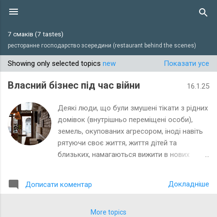
Перейти до основного вмісту
7 смаків (7 tastes)
ресторанне господарство зсередини (restaurant behind the scenes)
Showing only selected topics
new
Показати усе
П
у
Власний бізнес під час війни
16.1.25
б
л
Деякі люди, що були змушені тікати з рідних
і
домівок (внутрішньо переміщені особи),
земель, окупованих агресором, іноді навіть
к
рятуючи своє життя, життя дітей та
а
близьких, намагаються вижити в нових
ц
умовах та розпочати з нуля власний, новий,
і
знищений чи викрадений ордою, бізнес.
ї
Докладніше
Дописати коментар
Давайте спробуємо перевірити шанси,
можливості та логіку таких кроків на
прикладі закладів громадського харчування
More topics