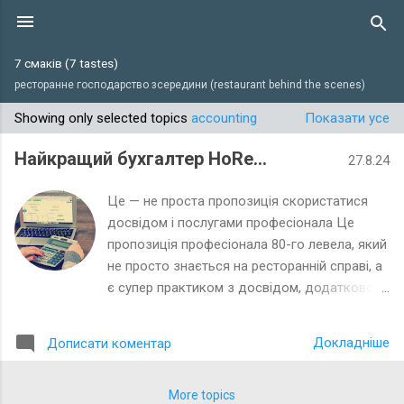
Перейти до основного вмісту
7 смаків (7 tastes)
ресторанне господарство зсередини (restaurant behind the scenes)
Showing only selected topics
accounting
Показати усе
П
у
Найкращий бухгалтер HoReCa
27.8.24
б
л
Це — не проста пропозиція скористатися
і
досвідом і послугами професіонала Це
пропозиція професіонала 80-го левела, який
к
не просто знається на ресторанній справі, а
а
є супер практиком з досвідом, додатково —
ц
колишнім аудитором і дуже класно
і
розбирається в системі обліку в HoReCa.
ї
Докладніше
Дописати коментар
Знає Poster, налагоджує його і виправляє
помилки в налаштуваннях А це вам її
послання, скористайтеся, ще не раз скажете
More topics