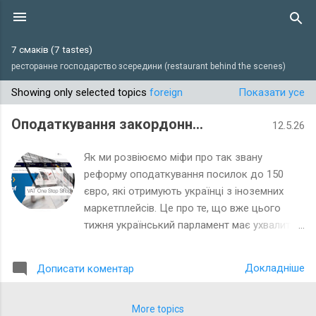
Перейти до основного вмісту
7 смаків (7 tastes)
ресторанне господарство зсередини (restaurant behind the scenes)
Showing only selected topics
foreign
Показати усе
П
у
Оподаткування закордонних посилок
12.5.26
б
л
Як ми розвіюємо міфи про так звану
і
реформу оподаткування посилок до 150
євро, які отримують українці з іноземних
к
маркетплейсів. Це про те, що вже цього
а
тижня український парламент має ухвалити
ц
зміни про скасування пільг оподаткування
і
таких отримань 1. Український ПДВ, який
ї
Докладніше
Дописати коментар
замість того, щоби взагалі відмінити, як
податковий артефакт і корупційно
небезпечний "податковий елемент", почнуть
More topics