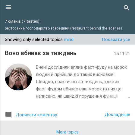
Перейти до основного вмісту
7 смаків (7 tastes)
ресторанне господарство зсередини (restaurant behind the scenes)
Showing only selected topics
mind
Показати усе
П
у
Воно вбиває за тиждень
15.11.21
б
л
Вчені дослідили вплив фаст-фуду на мозок
і
людей й прийшли до таких висновків:
Швидко, практично за тиждень, «дієта»
к
фаст-фудом вбиває ваш мозок (в них це
а
написано, як швидкі порушення функції
ц
гіпокампу та зменшення когнітивних
і
функцій) та погіршує контроль над
ї
Докладніше
Дописати коментар
апетитом. Мається на увазі, що хімія, яку ви
там їсте, сприяє переїданню, бо впливає
саме на гіпокамп, що, як виявилося,
More topics