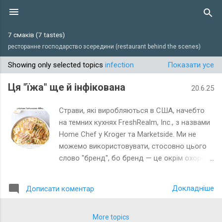
Перейти до основного вмісту
7 смаків (7 tastes)
ресторанне господарство зсередини (restaurant behind the scenes)
Showing only selected topics
infection
Показати усе
П
у
Ця "їжа" ще й інфікована
20.6.25
б
л
Страви, які виробляються в США, начебто
і
на темних кухнях FreshRealm, Inc., з назвами
Home Chef у Kroger та Marketside. Ми не
к
можемо використовувати, стосовно цього
а
слово "бренд", бо бренд — це окрім охорони
ц
і захисту, ще й відповідальність, якої як ви
і
розумієте, не знайдеш в продуктах хімічних
ї
Докладніше
Дописати коментар
фабрик з отруєння людей. Але, як
виявилося, там легко, окрім отрути (всіх цих
домішок, що повинні зробити неїстівне,
More topics