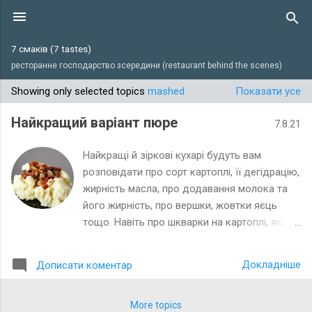
Перейти до основного вмісту
7 смаків (7 tastes)
ресторанне господарство зсередини (restaurant behind the scenes)
Showing only selected topics
mashed
Показати усе
П
у
Найкращий варіант пюре
7.8.21
б
л
Найкращі й зіркові кухарі будуть вам
і
розповідати про сорт картоплі, її дегідрацію,
жирність масла, про додавання молока та
к
його жирність, про вершки, жовтки яєць
а
тощо. Навіть про шкварки на картоплі, які на
ц
фото до цього матеріалу. Але головний
і
секрет гарного пюре, хоча це й не дуже
ї
Докладніше
Дописати коментар
економічно для ресторану, це – картопля та
вершкове масло навпіл. Все, іншого секрету
немає, всі Гості, які полюбляють пюре –
More topics