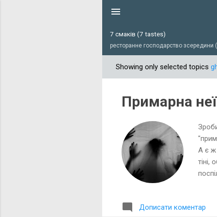
7 смаків (7 tastes)
ресторанне господарство зсередини (r
Showing only selected topics
g
П
у
б
Примарна не
л
і
Зроби
к
"прим
а
А є ж
ц
тіні,
і
поспі
ї
основ
від і
Дописати коментар
витра