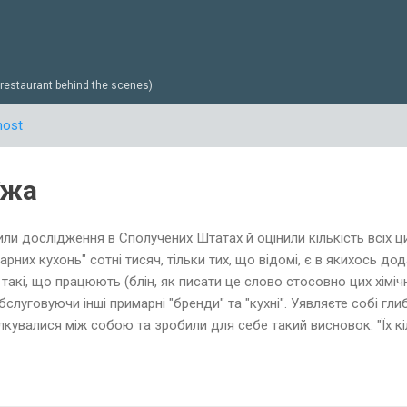
Перейти до основного вмісту
estaurant behind the scenes)
host
їжа
ли дослідження в Сполучених Штатах й оцінили кількість всіх ци
арних кухонь" сотні тисяч, тільки тих, що відомі, є в якихось до
 такі, що працюють (блін, як писати це слово стосовно цих хімі
 обслуговуючи інші примарні "бренди" та "кухні". Уявляєте собі г
лкувалися між собою та зробили для себе такий висновок: "Їх кі
ні гравці цієї гидоти зрозуміли, що час вийшов й косметикою, 
нгредієнтів" вже не відбутися". Отож й пішли в ту "тінь", де не ви
ти в рази менші. До слова, тут сталася катастрофа в сусідній кр