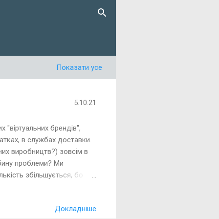
Показати усе
5.10.21
х "віртуальних брендів",
датках, в службах доставки.
чних виробництв?) зовсім в
либину проблеми? Ми
лькість збільшується, бо
на кшталт "Відмовляємося
ловиш та й ще накладні
Докладніше
аїні теж постсовєцькій. Ця