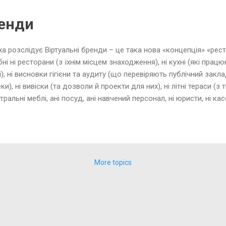
трофа начебто немає відношення до цієї теми, але яскраво свід
і "промислової" неїжі. В декількох притулках тварин, які отримую
ренди
а розслідує Віртуальні бренди – це така нова «концепція» «рест
бні ні ресторани (з їхнім місцем знаходження), ні кухні (які працю
і), ні висновки гігієни та аудиту (що перевіряють публічний закл
ки), ні вивіски (та дозволи й проекти для них), ні літні тераси (з
йтральні меблі, ані посуд, ані навчений персонал, ні юристи, ні кас
чальники, ні ліцензія на спиртне. Нічого не потрібно, лише «хма
 з невідомо яким обладнанням), «постачальники» напівфабрикаті
апівфабрикатів та доставщики з брудними руками, сумками, шо
навіть нема де руки помити та поссяти, не говорячи вже про інше
ть дуже зручно користуватися переліком «блюд» в смартфоні – це 
More topics
уальних брендів». До того ж так приваблює можливість...