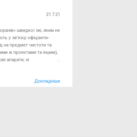
чить, що відбувається в
ть корми від одн...
21.7.21
оранів» швидкої їжі, яким не
ють у зв’язці офіціанти-
ад на предмет чистоти та
 тими ж проектами та іншим),
ові апарати, ні
рна» кухня (якась брудна
в, «кухарі»-розігрівальники
Докладніше
ртами, вєліко-мопедами,
, більш значуще. Тим, хто
такі віртуальні відвідувачі