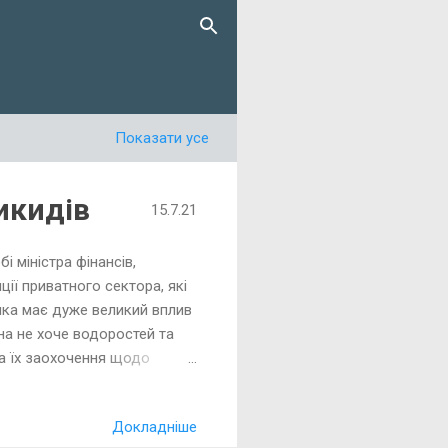
Показати усе
икидів
15.7.21
 міністра фінансів,
ії приватного сектора, які
 яка має дуже великий вплив
на не хоче водоростей та
та їх заохочення щодо
 – ви найкращі. Отака
міжнародних банків
Докладніше
якомога швидше приведуть