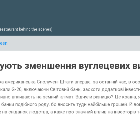
Перейти до основного вмісту
estaurant behind the scenes)
reen
ують зменшення вуглецевих в
а американська Сполучені Штати вперше, за останній час, в особі
кали G-20, включаючи Світовий банк, заохоти додаткові інвестиц
ивно впливають на земний клімат. Відчули різницю? Це країна,
і банки подібного роду, бо вносить туди найбільше грошей. Й во
 на сніданок людства, а каже про значний вплив на інвесторів 
тування саме в «зелені» способи виробництва. Я вас люблю США
а Джанет Йеллен: «Я планую найближчим часом скликати глав 
тку, щоб висловити наші очікування з приводу того, що вони 