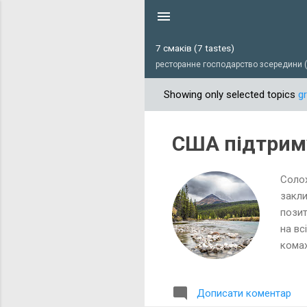
7 смаків (7 tastes)
ресторанне господарство зсередини (r
Showing only selected topics
g
П
у
б
США підтрим
л
і
Солох
к
закли
а
позит
ц
на вс
і
комах
ї
інвес
цитат
Дописати коментар
розви