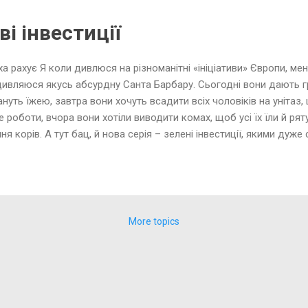
портфоліо у відповідність до Паризької угоди й її цілей, щоб зв
. Амінь! Наступне її побажання, що всі ці глави вживуть заходів
і інвестиції
алу, який зможе отримати більшу вигоду від інвестицій, орієнтова
а рахує Я коли дивлюся на різноманітні «ініціативи» Європи, мен
ивляюся якусь абсурдну Санта Барбару. Сьогодні вони дають гро
ануть їжею, завтра вони хочуть всадити всіх чоловіків на уніта
 роботи, вчора вони хотіли виводити комах, щоб усі їх їли й ряту
ня корів. А тут бац, й нова серія – зелені інвестиції, якими дуже
тори – це ті хлопці і дівчата, які вкладають гроші в проекти, щ
ити. Правда, це з економічної науки, а з науки, яку озвучують ці 
зно-комашиної справи – інвестори – це якісь дебіли, які бажают
ативи цих спікерів, бо керуються якимись іншими мотивами, аніж
ати цим «фахівцям» найсвіжіший приклад: в РФ зобов’язали всі
More topics
ати своє шампанське – бурдою, бо шампанське може виробляти