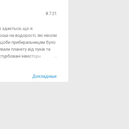
ести вуглецеві викиди до
 щодо активізації приватного
8.7.21
них на збереження клі...
і здається, що я
ші на водорості, які ніколи
з, щоби прибиральницям було
вали планету від пуків та
 стурбовані інвестори.
о дають прибуток, можливість
різноманітні «фахівці»
Докладніше
ь вкладати гроші тільки в
 отримання прибутку. Хочу
х французьких європейців
ся...