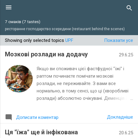
Перейти до основного вмісту
7 смаків (7 tastes)
ресторанне господарство зсередини (restaurant behind the scenes)
Showing only selected topics
UPF
Показати усе
П
у
Мозкові розлади на додачу
29.6.25
б
л
Якщо ви споживач цієї фастфудної "їжі" і
і
раптом починаєте помічати мозкові
розлади, не переживайте. З вами все
к
нормально, в тому сенсі, що ці (хворобливі
а
розлади) абсолютно очікувані. Деменція й
ц
інші цікаві науці результати, являються
і
наслідком споживання вами саме
ї
Докладніше
Дописати коментар
ультраобробленої їжі. Хочете знати, що ж
насправді з вами відбувається?
Ця "їжа" ще й інфікована
20.6.25
Мікропластик, з цієї "їжі", потрапляючи у ваш