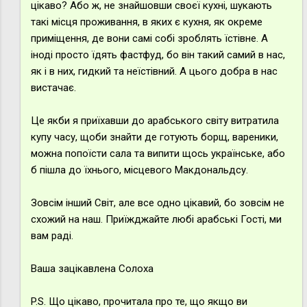
цікаво? Або ж, не знайшовши своєї кухні, шукають
такі місця проживання, в яких є кухня, як окреме
приміщення, де вони самі собі зроблять їстівне. А
іноді просто їдять фастфуд, бо він такий самий в нас,
як і в них, гидкий та неїстівний. А цього добра в нас
вистачає.
Це якби я приїхавши до арабського світу витратила
купу часу, щоби знайти де готують борщ, вареники,
можна попоїсти сала та випити щось українське, або
б пішла до їхнього, місцевого Макдональдсу.
Зовсім інший Світ, але все одно цікавий, бо зовсім не
схожий на наш. Приїжджайте любі арабські Гості, ми
вам раді.
Ваша зацікавлена Солоха
P.S. Що цікаво, прочитала про те, що якщо ви