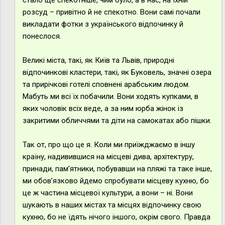
розсуд – привітно й не спекотно. Вони самі почали
викладати фотки з українського відпочинку й
понеслося.
Великі міста, такі, як Київ та Львів, природні
відпочинкові кластери, такі, як Буковель, значні озера
та прирічкові готелі сповнені арабським людом.
Мабуть ми всі їх побачили. Вони ходять купками, в
яких чоловік всіх веде, а за ним юрба жінок із
закритими обличчями та діти на самокатах або пішки.
Так от, про що це я. Коли ми приїжджаємо в іншу
країну, надивившися на місцеві дива, архітектуру,
принади, пам’ятники, побувавши на пляжі та таке інше,
ми обов’язково йдемо спробувати місцеву кухню, бо
це ж частина місцевої культури, а вони – ні. Вони
шукають в наших містах та місцях відпочинку свою
кухню, бо не їдять нічого іншого, окрім свого. Правда