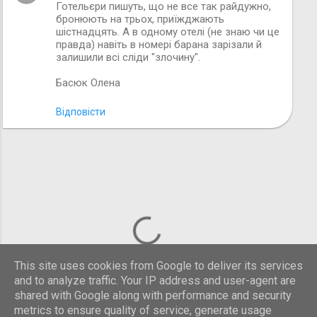
Готельєри пишуть, що не все так райдужно,
бронюють на трьох, приїжджають
м
шістнадцять. А в одному отелі (не знаю чи це
правда) навіть в номері барана зарізали й
залишили всі сліди "злочину".
Басюк Олена
Відповісти
This site uses cookies from Google to deliver its services
and to analyze traffic. Your IP address and user-agent are
shared with Google along with performance and security
metrics to ensure quality of service, generate usage