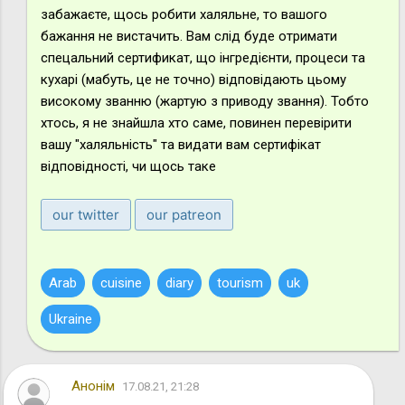
забажаєте, щось робити халяльне, то вашого
бажання не вистачить. Вам слід буде отримати
спецальний сертификат, що інгредієнти, процеси та
кухарі (мабуть, це не точно) відповідають цьому
високому званню (жартую з приводу звання). Тобто
хтось, я не знайшла хто саме, повинен перевірити
вашу "халяльність" та видати вам сертифікат
відповідності, чи щось таке
our twitter
our patreon
Arab
cuisine
diary
tourism
uk
Ukraine
Анонім
17.08.21, 21:28