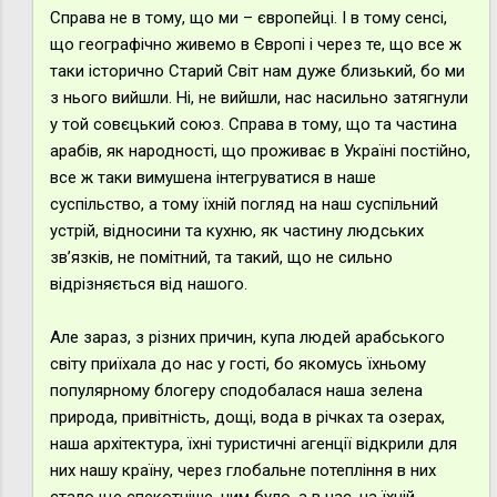
Справа не в тому, що ми – європейці. І в тому сенсі,
що географічно живемо в Європі і через те, що все ж
таки історично Старий Світ нам дуже близький, бо ми
з нього вийшли. Ні, не вийшли, нас насильно затягнули
у той совєцький союз. Справа в тому, що та частина
арабів, як народності, що проживає в Україні постійно,
все ж таки вимушена інтегруватися в наше
суспільство, а тому їхній погляд на наш суспільний
устрій, відносини та кухню, як частину людських
зв’язків, не помітний, та такий, що не сильно
відрізняється від нашого.
Але зараз, з різних причин, купа людей арабського
світу приїхала до нас у гості, бо якомусь їхньому
популярному блогеру сподобалася наша зелена
природа, привітність, дощі, вода в річках та озерах,
наша архітектура, їхні туристичні агенції відкрили для
них нашу країну, через глобальне потепління в них
стало ще спекотніше, чим було, а в нас, на їхній