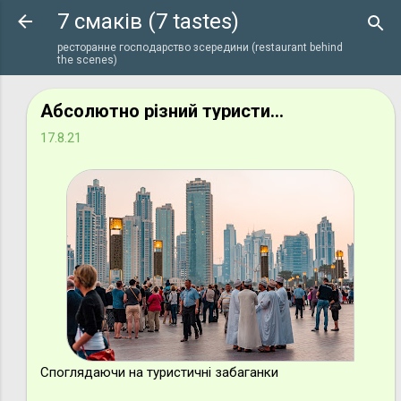
7 смаків (7 tastes)
Перейти до основного вмісту
ресторанне господарство зсередини (restaurant behind
the scenes)
Абсолютно різний туристичний підхід
17.8.21
Споглядаючи на туристичні забаганки