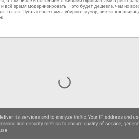
ю, в том числе и общением с живыми официантами в ресторана
 и всё время модернизировать – это будет дешевле, чем их всех
ак-то так. Пусть копают ямы, убирают мусор, чистят канализац
ок
liver its services and to analyze traffic. Your IP address and u
rmance and security metrics to ensure quality of service, gener
use.