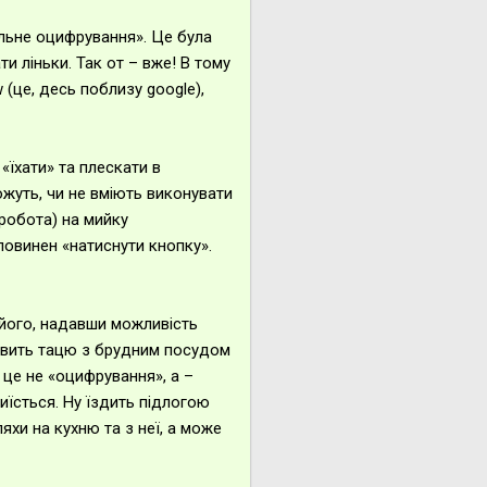
альне оцифрування». Це була
и ліньки. Так от – вже! В тому
 (це, десь поблизу google),
«їхати» та плескати в
ожуть, чи не вміють виконувати
робота) на мийку
 повинен «натиснути кнопку».
 його, надавши можливість
тавить тацю з брудним посудом
, це не «оцифрування», а –
иїсться. Ну їздить підлогою
яхи на кухню та з неї, а може