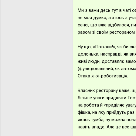
Ми з вами десь тут в чаті
не моя думка, а хтось з уч
сенсі, що вже відбулося, пи
разом зі своїм рестораном 
Ну що, «Поїхали!», як би с
долоньки, насправді, як ви
живі люди, доставляє замо
(функціональний, як автома
Отака хі-хі-роботизація.
Власник ресторану каже, щ
більше уваги приділяти Гос
на робота й «приділяє уваг
фішка, на яку прийдуть раз
якась тумба, ну можна поча
навіть впаде. Але це все ш