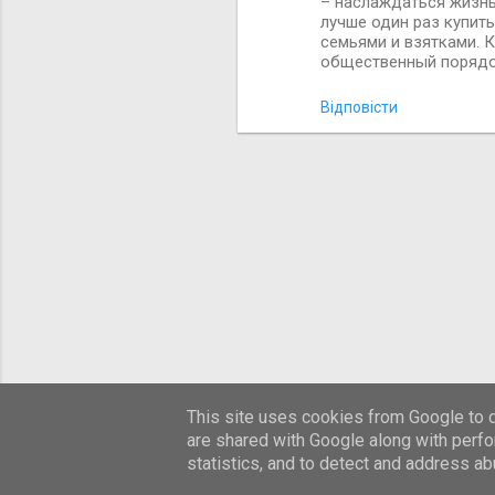
– наслаждаться жизнь
лучше один раз купить
семьями и взятками. К
общественный поряд
Відповісти
This site uses cookies from Google to de
are shared with Google along with perfo
statistics, and to detect and address ab
Д