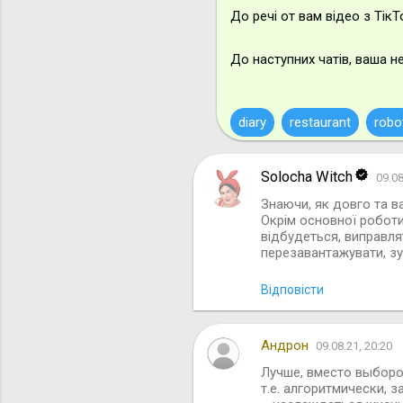
До речі от вам відео з Тік
До наступних чатів, ваша 
diary
restaurant
robo
Solocha Witch
09.08
К
Знаючи, як довго та в
о
Окрім основної роботи
м
відбудеться, виправлят
перезавантажувати, зу
е
н
Відповісти
т
а
Андрон
09.08.21, 20:20
р
Лучше, вместо выборо
і
т.е. алгоритмически, 