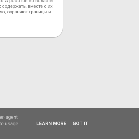
х. А роботов во воласти
 содержать, вместе с их
ию, охраняют границы и
ser-agent
ate usage
LEARN MORE
GOT IT