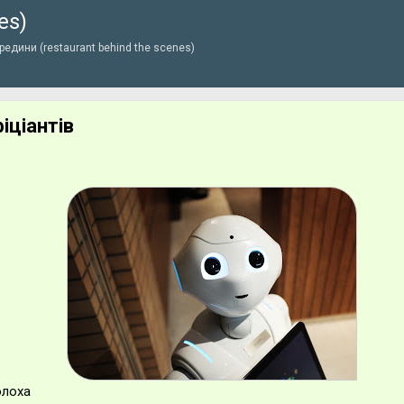
es)
Перейти до основного вмісту
едини (restaurant behind the scenes)
іціантів
олоха