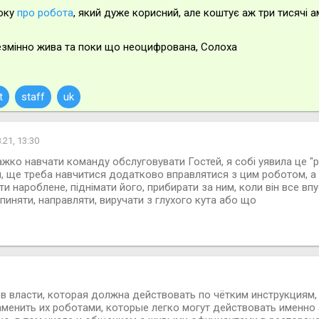
Току
про робота
, який дуже корисний, але коштує аж три тисячі 
незмінно жива та поки що неоцифрована, Солоха
t
staff
uk
.21, 13:30
ажко навчати команду обслуговувати Гостей, я собі уявила це "
, ще треба навчитися додатково вправлятися з цим роботом, а 
и нароблене, піднімати його, прибирати за ним, коли він все впу
пиняти, направляти, виручати з глухого кута або що
в власти, которая должна действовать по чётким инструкциям,
заменить их роботами, которые легко могут действовать именно