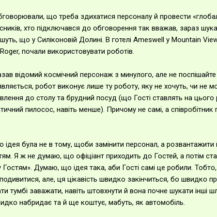
 обговорювали, що треба здихатися персоналу й провести «глоб
асників, хто підключався до обговорення так вважав, зараз шукат
шуть, що у Силіконовій Долині. В готелі Ameswell у Mountain View
Roger, почали використовувати роботів.
казав відомий космічний персонаж з минулого, але не поспішайте 
являється, робот виконує лише ту роботу, яку не хочуть, чи не м
влення до столу та брудний посуд (що Гості ставлять на цього 
тичний пилосос, навіть менше). Причому не самі, а співробітник
о ідея була не в тому, щоби замінити персонал, а розвантажити
тям. Я ж не думаю, що офіціант приходить до Гостей, а потім с
у Гостям». Думаю, що ідея така, аби Гості самі це робили. Тобто
 подивитися, але, ця цікавість швидко закінчиться, бо швидко пр
ти тумбі заважати, навіть штовхнути й вона почне шукати інші шл
видко набридає та й ще коштує, мабуть, як автомобіль.