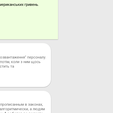
американських гривень.
розвантаження" персоналу.
потім, коли з ним щось
стить та
 прописанным в законах,
 алгоритмически, а людям