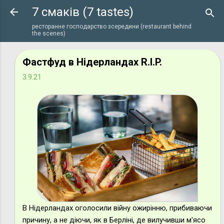
7 смаків (7 tastes)
Перейти до основного вмісту
ресторанне господарство зсередини (restaurant behind
the scenes)
Фастфуд в Нідерландах R.I.P.
3.9.21
В Нідерландах оголосили війну ожирінню, прибиваючи
причину, а не діючи, як в Берліні, де вилучивши м'ясо