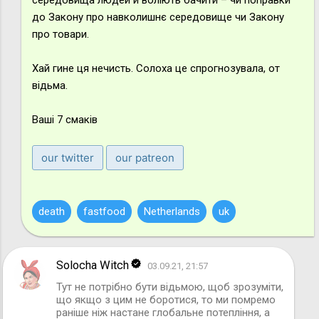
до Закону про навколишнє середовище чи Закону
про товари.
Хай гине ця нечисть. Солоха це спрогнозувала, от
відьма.
Ваші 7 смаків
our twitter
our patreon
death
fastfood
Netherlands
uk
Solocha Witch
03.09.21, 21:57
Тут не потрібно бути відьмою, щоб зрозуміти,
що якщо з цим не боротися, то ми помремо
м
раніше ніж настане глобальне потепління, а