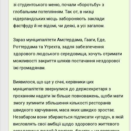
зі студентського меню, почали «боротьбу» з
глобальним потеплінням. Так от, в низці
нідерландських місць забороняють заклади
фастфуду й не відомі, чи деякі, а усі загалом.
Зараз муніципалітети Амстердама, Гааги, Еде,
Роттердама та Утрехта, задля забезпечення
здорового людського середовища, хочуть отримати
можливості закриття шляхів постачання нездорової
їжі громадянам.
Виявилося, що ще у січні, керівники цих
муніципалітетів звернулися до держсекретаря з
проханням надати їм більше повноважень, щоби мати
змогу зупинити збільшення кількості ресторанів
швидкого харчування, маса яких швидко зростає.
Незабаром вони збираються підписати «угоду», в якій
висловлять свої амбіції щодо здорового життєвого
середовища людей й воліють бачити – чи поправки