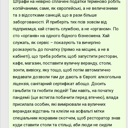
Штрафи на невірно сплачені податки терміново робіть
копійчаними, саме, як європейські, а не величезними
та з відсотками санкцій, що в рази більше
заборгованості. Й приберіть тих псів зовсім від
підприємця, хай стають службою, а не «органом». По
сто «органів» на одного бідного бізнесмена. Хай
служать, як сервіс – показують та вичерпно
розказують до початку (прямо на місцині, а не в
кабінеті), що треба робити, щоб запустити ресторан,
кафе, магазин, поставити вуличну веранду, столи,
зонти, вивіску, яку тощо, щоб потім автоматично
видавати дозволи там де дають в Європі: алкогольна
ліцензія, санітарний сертифікат абощо. Досить
ганьбити та гнобити людей! Там навіть, на початку
пандемії (ще встигла побачити перед втечею), влада
присилала особин, які вимірювали на вуличних
верандах відстань та клеїли на асфальті мітки
спеціальним яскравим скотчем, щоб ресторатор знав
куди ставити столи та стільці, аби люди не сиділи