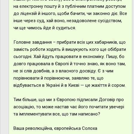
на електронну пошту й з публічним платним доступом
до ліцензій й іншого, щоби бачити, чи законно діє. Все
інше через суд, хай воно, незадоволене сусідством,
чи ще чимось йде й судиться.
Головне завдання – прибрати всіх цих хабарників, що
замість роботи ходять й вишукують кого ще обібрати
сьогодні. Хай йдуть працювати в економіку. Пишу, бо
довго працювала в Європі й точно знаю, як воно там,
не зі слів довбнів, а з власного досвіду. Є з чим
порівнювати й порівнюючи, заявляю те, що
відбувається в Україні й в Києві — це жахіття й сором.
Тим більше, що ми з Європою підписали Договір про
асоціацію, то може настав час його почитати увечері
та імплементувати все, що там написано?
Ваша революційна, європейська Солоха