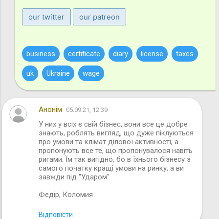
our twitter
our patreon
business
certificate
diary
license
taxes
uk
Ukraine
wage
Анонім
05.09.21, 12:39
У них у всіх є свій бізнес, вони все це добре
знають, роблять вигляд, що дуже піклуються
м
про умови та клімат ділової активності, а
пропонують все те, що пропонувалося навіть
ригами. Їм так вигідно, бо в їхнього бізнесу з
самого початку кращі умови на ринку, а ви
завжди під "Ударом"
Федір, Коломия
Відповісти