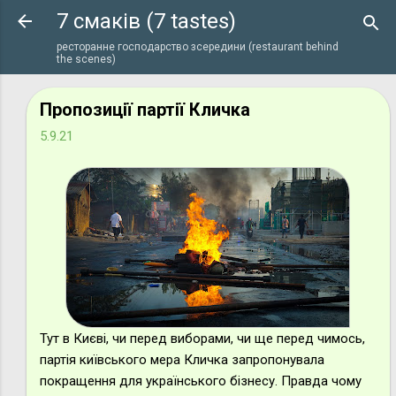
7 смаків (7 tastes)
Перейти до основного вмісту
ресторанне господарство зсередини (restaurant behind
the scenes)
Пропозиції партії Кличка
5.9.21
Тут в Києві, чи перед виборами, чи ще перед чимось,
партія київського мера Кличка запропонувала
покращення для українського бізнесу. Правда чому