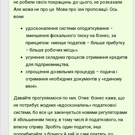
не робили своїх покращень до цього, не розказали.
Але мова не про це. Мова про їхні пропозиції. Ось
вони:
удосконалення системи оподаткування –
зменшення фіскального тиску на бізнес, за
принципом: «менше податків – більше прибутку
– більше робочих місць»;
усунення складних процесів отримання кредитів
для підприємництва;
спрощення дозвільних процедур – подача і
отримання необхідних документів у «єдиному
вікні».
Давайте прогуляємося по них. Отже: бізнес каже, що
не потребує жодних «вдосконалень» податкової
системи, бо все це закінчується новими регуляторами
й збільшенням тиску, в тому числі й податкового, на
власну справу. Зробіть один податок, інші
поприбирайте з бізнесу й хай їх самі платять до