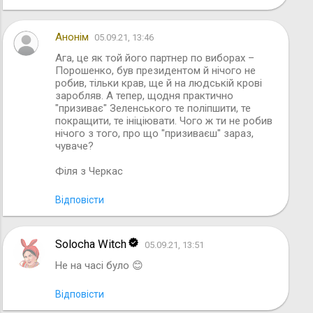
Анонім
05.09.21, 13:46
Ага, це як той його партнер по виборах –
Порошенко, був президентом й нічого не
робив, тільки крав, ще й на людській крові
заробляв. А тепер, щодня практично
"призиває" Зеленського те поліпшити, те
покращити, те ініціювати. Чого ж ти не робив
нічого з того, про що "призиваєш" зараз,
чуваче?
Філя з Черкас
Відповісти
Solocha Witch
05.09.21, 13:51
Не на часі було 😊
Відповісти