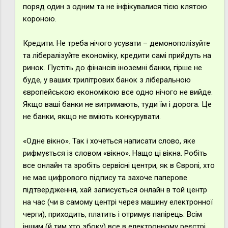
поряд один з одним та не інфікувалися тією клятою
короною.
Кредити. Не треба нічого усувати – демонополізуйте
та лібералізуйте економіку, кредити самі прийдуть на
ринок. Пустіть до фінансів іноземні банки, гірше не
буде, у ваших трилітрових банок з ліберальною
європейською економікою все одно нічого не вийде.
Якщо ваші банки не витримають, туди їм і дорога. Це
не банки, якщо не вміють конкурувати.
«Одне вікно». Так і хочеться написати слово, яке
рифмується із словом «вікно». Нащо ці вікна. Робіть
все онлайн та зробіть сервісні центри, як в Європі, хто
не має цифрового підпису та захоче паперове
підтвердження, хай записується онлайн в той центр
на час (чи в самому центрі через машину електронної
черги), приходить, платить і отримує папірець. Всім
іншим (й тим хто збоку) все в електронному реєстрі,