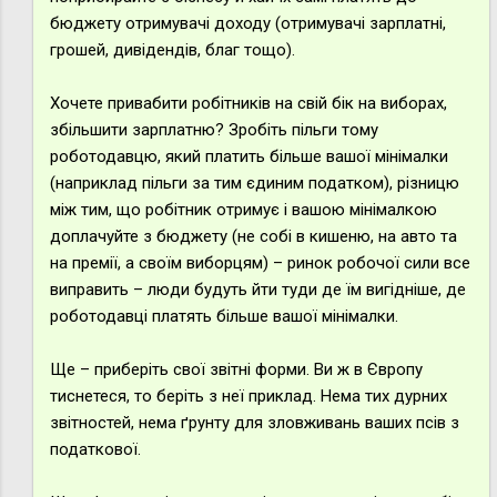
бюджету отримувачі доходу (отримувачі зарплатні,
грошей, дивідендів, благ тощо).
Хочете привабити робітників на свій бік на виборах,
збільшити зарплатню? Зробіть пільги тому
роботодавцю, який платить більше вашої мінімалки
(наприклад пільги за тим єдиним податком), різницю
між тим, що робітник отримує і вашою мінімалкою
доплачуйте з бюджету (не собі в кишеню, на авто та
на премії, а своїм виборцям) – ринок робочої сили все
виправить – люди будуть йти туди де їм вигідніше, де
роботодавці платять більше вашої мінімалки.
Ще – приберіть свої звітні форми. Ви ж в Європу
тиснетеся, то беріть з неї приклад. Нема тих дурних
звітностей, нема ґрунту для зловживань ваших псів з
податкової.