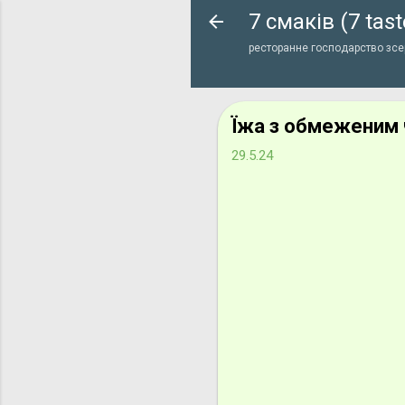
7 смаків (7 tast
ресторанне господарство зсер
Їжа з обмеженим
29.5.24