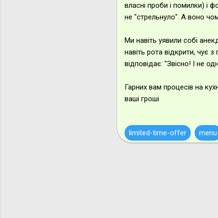
власні проби і помилки) і 
не "стрельнуло". А воно чом
Ми навіть уявили собі анек
навіть рота відкрити, чує з
відповідає: "Звісно! І не од
Гарних вам процесів на кухн
ваші гроші
limited-time-offer
menu
К
о
м
е
н