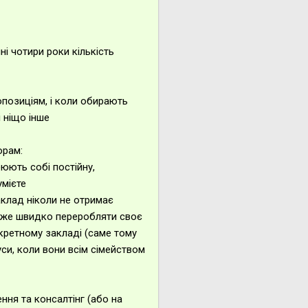
і чотири роки кількість
опозиціям, і коли обирають
і ніщо інше
орам:
юють собі постійну,
умієте
клад ніколи не отримає
може швидко переробляти своє
нкретному закладі (саме тому
нуси, коли вони всім сімейством
ння та консалтінг (або на