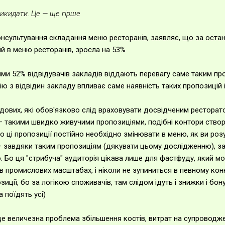
викидати. Це — ще гірше
нсультування складання меню ресторанів, заявляє, що за останн
й в меню ресторанів, зросла на 53%
ими 52% відвідувачів закладів віддають перевагу саме таким пр
ію з відвідин закладу впливає саме наявність таких пропозицій 
адових, які обов'язково слід враховувати досвідченим ресторат
 такими швидко живучими пропозиціями, подібні контори створ
о ці пропозиції постійно необхідно змінювати в меню, як ви роз
 завдяки таким пропозиціям (дякувати цьому дослідженню), за
ю. Бо ця "стрибуча" аудиторія цікава лише для фастфуду, який 
 в промислових масштабах, і ніколи не зупиниться в певному ко
зиції, бо за логікою споживачів, там слідом ідуть і знижки і бо
 поїдять усі)
е величезна проблема збільшення костів, витрат на супроводже