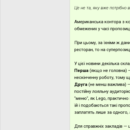
Це не та, яку вже потрібно 
Американська контора з ко
обмежених у часі пропозиці
При цьому, за їхніми ж дан
ресторан, то на суперпозиц
У цієї новини декілька скл
Перша
(якщо не головна) —
нескінченну роботу, тому щ
Друга
(не менш важлива) —
постійну лояльну аудиторі
"меню", як Lego, практично
їй і подобаються такі пропо
заплатять лише за одного, а
Для справжніх закладів — ц