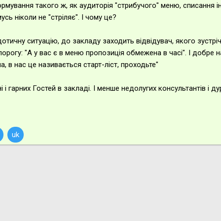
формування такого ж, як аудиторія "стрибучого" меню, списання і
усь ніколи не "стріляє". І чому це?
дотичну ситуацію, до закладу заходить відвідувач, якого зустріч
 порогу: "А у вас є в меню пропозиція обмежена в часі". І добре
на, в нас це називається старт-ліст, проходьте"
і і гарних Гостей в закладі. І менше недолугих консультантів і д
uk