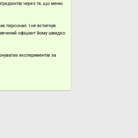
нгредієнтів через те, що меню
ає персонал. І не встигнув
 навчений офіціант йому швидко
урнуватих експериментів за