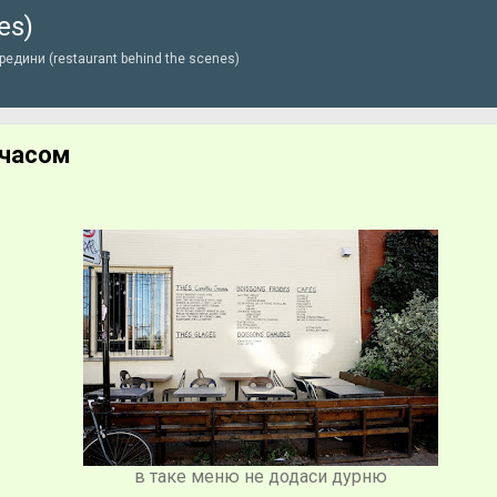
es)
Перейти до основного вмісту
едини (restaurant behind the scenes)
 часом
в таке меню не додаси дурню